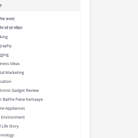
ल
णिक कथाएं
य पर्व एवं त्यौहार
king
graphy
gging
iness Ideas
ital Marketing
cation
ctronic Gadget Review
r Baithe Paise Kamaaye
e Appliances
 Environment
 Life Story
hnology